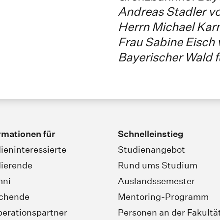
Andreas Stadler v
Herrn Michael Kar
Frau Sabine Eisch
Bayerischer Wald f
rmationen für
Schnelleinstieg
ieninteressierte
Studienangebot
ierende
Rund ums Studium
mni
Auslandssemester
schende
Mentoring-Programm
erationspartner
Personen an der Fakultä