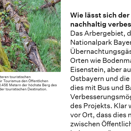
Wie lässt sich de
nachhaltig verbe
Das Arbergebiet, 
Nationalpark Baye
Übernachtungsgäs
Orten wie Bodenma
Eisenstein, aber a
eren touristischen
Ostbayern und die
ür Tourismus den Öffentlichen
 1.456 Metern der höchste Berg des
dies mit Bus und B
er touristischen Destination.
Verbesserungsmögl
des Projekts. Klar
vor Ort, dass dies
zwischen Öffentlic