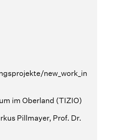
ngsprojekte/new_work_in_der_tourismu
rum im Oberland (TIZIO)
arkus Pillmayer
,
Prof. Dr.