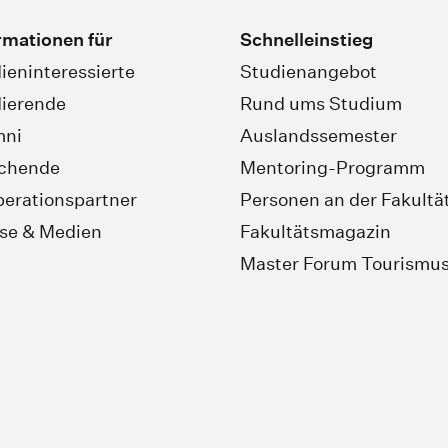
rmationen für
Schnelleinstieg
ieninteressierte
Studienangebot
ierende
Rund ums Studium
mni
Auslandssemester
schende
Mentoring-Programm
erationspartner
Personen an der Fakultä
se & Medien
Fakultätsmagazin
Master Forum Tourismu