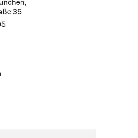
ünchen,
aße 35
05
n