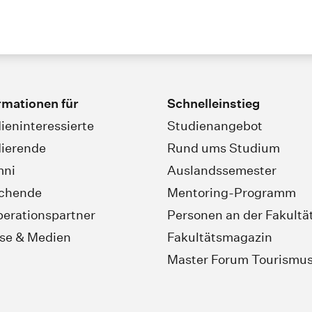
rmationen für
Schnelleinstieg
ieninteressierte
Studienangebot
ierende
Rund ums Studium
mni
Auslandssemester
schende
Mentoring-Programm
erationspartner
Personen an der Fakultä
se & Medien
Fakultätsmagazin
Master Forum Tourismu