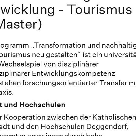
wicklung - Tourismus
Master)
programm „Transformation und nachhalti
rismus neu gestalten“ ist ein universit
Wechselspiel von disziplinärer
ziplinärer Entwicklungskompetenz
stehen forschungsorientierter Transfer m
axis.
ät und Hochschulen
er Kooperation zwischen der Katholische
stadt und den Hochschulen Deggendorf,
esamt ausgewiesen durch hohe