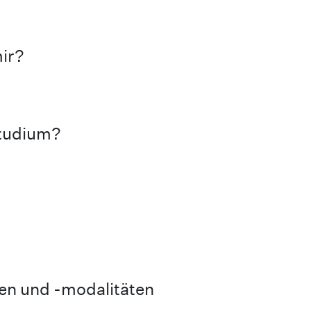
ir?
tudium?
n und -modalitäten