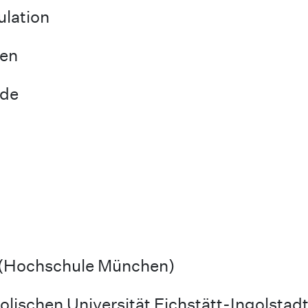
ulation
nen
nde
 (Hochschule München)
lischen Universität Eichstätt-Ingolstadt