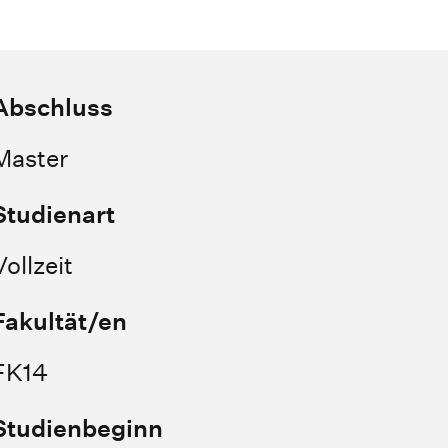
Abschluss
Master
Studienart
Vollzeit
Fakultät/en
FK14
Studienbeginn