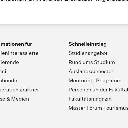
rmationen für
Schnelleinstieg
ieninteressierte
Studienangebot
ierende
Rund ums Studium
mni
Auslandssemester
schende
Mentoring-Programm
erationspartner
Personen an der Fakultä
se & Medien
Fakultätsmagazin
Master Forum Tourismu