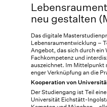
Lebensraument
neu gestalten (
Das digitale Masterstudien
Lebensraumentwicklung – Tou
Angebot, das sich durch ein 
Fachkompetenz und interdis
auszeichnet. Im Mittelpunkt 
enger Verknüpfung an die Pr
Kooperation von Universit
Der Studiengang ist Teil ein
Universität Eichstätt-Ingol
Kempten und München – all