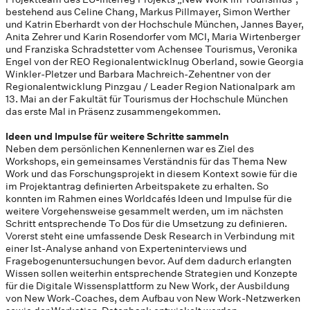
bestehend aus Celine Chang, Markus Pillmayer, Simon Werther
und Katrin Eberhardt von der Hochschule München, Jannes Bayer,
Anita Zehrer und Karin Rosendorfer vom MCI, Maria Wirtenberger
und Franziska Schradstetter vom Achensee Tourismus, Veronika
Engel von der REO Regionalentwicklnug Oberland, sowie Georgia
Winkler-Pletzer und Barbara Machreich-Zehentner von der
Regionalentwicklung Pinzgau / Leader Region Nationalpark am
13. Mai an der Fakultät für Tourismus der Hochschule München
das erste Mal in Präsenz zusammengekommen.
Ideen und Impulse für weitere Schritte sammeln
Neben dem persönlichen Kennenlernen war es Ziel des
Workshops, ein gemeinsames Verständnis für das Thema New
Work und das Forschungsprojekt in diesem Kontext sowie für die
im Projektantrag definierten Arbeitspakete zu erhalten. So
konnten im Rahmen eines Worldcafés Ideen und Impulse für die
weitere Vorgehensweise gesammelt werden, um im nächsten
Schritt entsprechende To Dos für die Umsetzung zu definieren.
Vorerst steht eine umfassende Desk Research in Verbindung mit
einer Ist-Analyse anhand von Experteninterviews und
Fragebogenuntersuchungen bevor. Auf dem dadurch erlangten
Wissen sollen weiterhin entsprechende Strategien und Konzepte
für die Digitale Wissensplattform zu New Work, der Ausbildung
von New Work-Coaches, dem Aufbau von New Work-Netzwerken