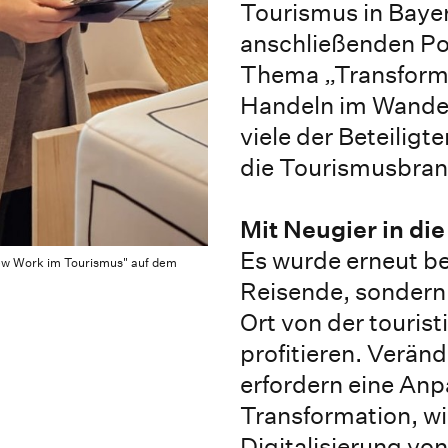
Tourismus in Bayer
anschließenden P
Thema „Transform
Handeln im Wandel
viele der Beteilig
die Tourismusbra
Mit Neugier in die
Es wurde erneut be
New Work im Tourismus" auf dem
Reisende, sondern
Ort von der tourist
profitieren. Verä
erfordern eine An
Transformation, wi
Digitalisierung vo