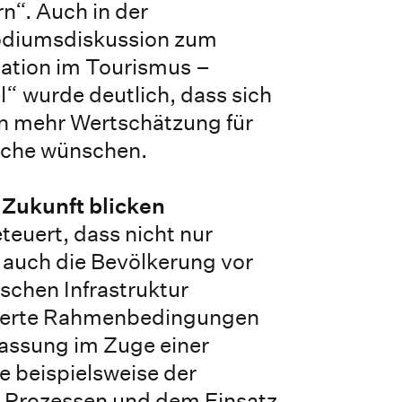
n“. Auch in der
odiumsdiskussion zum
ation im Tourismus –
“ wurde deutlich, dass sich
ten mehr Wertschätzung für
nche wünschen.
 Zukunft blicken
teuert, dass nicht nur
 auch die Bevölkerung vor
ischen Infrastruktur
nderte Rahmenbedingungen
passung im Zuge einer
e beispielsweise der
n Prozessen und dem Einsatz