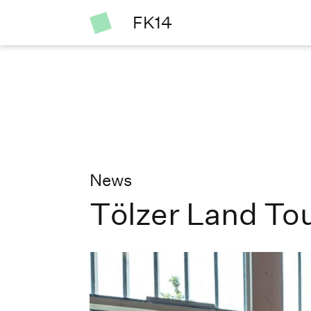
FK14
News
Tölzer Land To