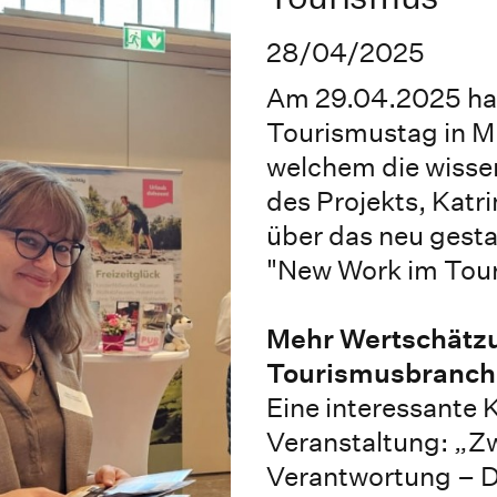
28/04/2025
Am 29.04.2025 hat
Tourismustag in M
welchem die wissen
des Projekts, Katr
über das neu gest
"New Work im Tour
Mehr Wertschätzu
Tourismusbranch
Eine interessante 
Veranstaltung: „Z
Verantwortung – D