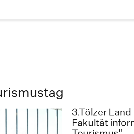
urismustag
3.Tölzer Land
Fakultät info
Tourismus"