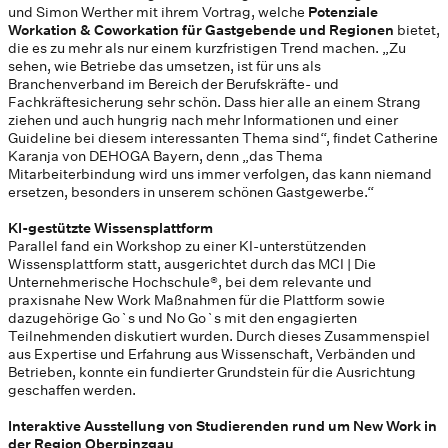
und Simon Werther mit ihrem Vortrag, welche
Potenziale
Workation & Coworkation für Gastgebende und Regionen
bietet,
die es zu mehr als nur einem kurzfristigen Trend machen. „Zu
sehen, wie Betriebe das umsetzen, ist für uns als
Branchenverband im Bereich der Berufskräfte- und
Fachkräftesicherung sehr schön. Dass hier alle an einem Strang
ziehen und auch hungrig nach mehr Informationen und einer
Guideline bei diesem interessanten Thema sind“, findet Catherine
Karanja von DEHOGA Bayern, denn „das Thema
Mitarbeiterbindung wird uns immer verfolgen, das kann niemand
ersetzen, besonders in unserem schönen Gastgewerbe.“
KI-gestützte Wissensplattform
Parallel fand ein Workshop zu einer KI-unterstützenden
Wissensplattform statt, ausgerichtet durch das MCI | Die
Unternehmerische Hochschule®, bei dem relevante und
praxisnahe New Work Maßnahmen für die Plattform sowie
dazugehörige Go`s und No Go`s mit den engagierten
Teilnehmenden diskutiert wurden. Durch dieses Zusammenspiel
aus Expertise und Erfahrung aus Wissenschaft, Verbänden und
Betrieben, konnte ein fundierter Grundstein für die Ausrichtung
geschaffen werden.
Interaktive Ausstellung von Studierenden rund um New Work in
der Region Oberpinzgau