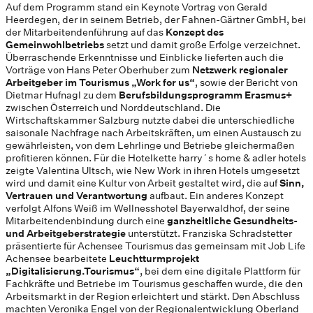
Auf dem Programm stand ein Keynote Vortrag von Gerald
Heerdegen, der in seinem Betrieb, der Fahnen-Gärtner GmbH, bei
der Mitarbeitendenführung auf das
Konzept des
Gemeinwohlbetriebs
setzt und damit große Erfolge verzeichnet.
Überraschende Erkenntnisse und Einblicke lieferten auch die
Vorträge von Hans Peter Oberhuber zum
Netzwerk regionaler
Arbeitgeber im Tourismus „Work for us“
, sowie der Bericht von
Dietmar Hufnagl zu dem
Berufsbildungsprogramm Erasmus+
zwischen Österreich und Norddeutschland. Die
Wirtschaftskammer Salzburg nutzte dabei die unterschiedliche
saisonale Nachfrage nach Arbeitskräften, um einen Austausch zu
gewährleisten, von dem Lehrlinge und Betriebe gleichermaßen
profitieren können. Für die Hotelkette harry´s home & adler hotels
zeigte Valentina Ultsch, wie New Work in ihren Hotels umgesetzt
wird und damit eine Kultur von Arbeit gestaltet wird, die auf
Sinn,
Vertrauen und Verantwortung
aufbaut. Ein anderes Konzept
verfolgt Alfons Weiß im Wellnesshotel Bayerwaldhof, der seine
Mitarbeitendenbindung durch eine
ganzheitliche Gesundheits-
und Arbeitgeberstrategie
unterstützt. Franziska Schradstetter
präsentierte für Achensee Tourismus das gemeinsam mit Job Life
Achensee bearbeitete
Leuchtturmprojekt
„Digitalisierung.Tourismus“
, bei dem eine digitale Plattform für
Fachkräfte und Betriebe im Tourismus geschaffen wurde, die den
Arbeitsmarkt in der Region erleichtert und stärkt. Den Abschluss
machten Veronika Engel von der Regionalentwicklung Oberland