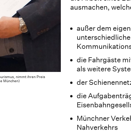
ausmachen, welches
außer dem eigen
unterschiedlich
Kommunikations
die Fahrgäste mi
als weitere Syst
Tourismus, nimmt ihren Preis
der Schienennet
ule München)
die Aufgabenträ
Eisenbahngesell
Münchner Verkeh
Nahverkehrs