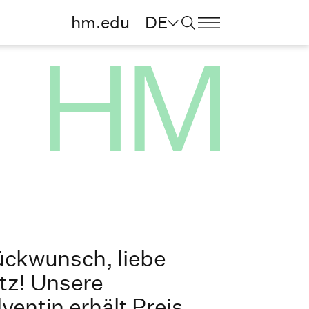
hm.edu
DE
ückwunsch, liebe
tz! Unsere
entin erhält Preis