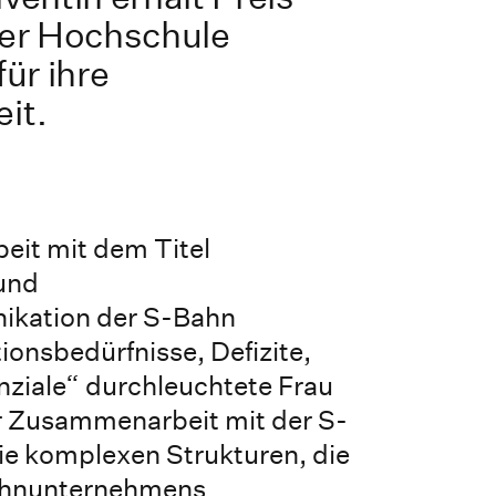
er Hochschule
ür ihre
it.
beit mit dem Titel
 und
ikation der S-Bahn
onsbedürfnisse, Defizite,
ziale“ durchleuchtete Frau
er Zusammenarbeit mit der S-
e komplexen Strukturen, die
Bahnunternehmens