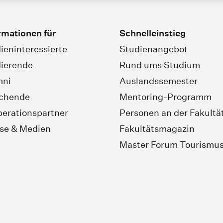
rmationen für
Schnelleinstieg
ieninteressierte
Studienangebot
ierende
Rund ums Studium
mni
Auslandssemester
schende
Mentoring-Programm
erationspartner
Personen an der Fakultä
se & Medien
Fakultätsmagazin
Master Forum Tourismu