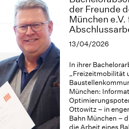
der Freunde d
München e.V. f
Abschlussarbe
13/04/2026
In ihrer Bachelorar
„Freizeitmobilität
Baustellenkommun
München: Informati
Optimierungspoten
Ottowitz – in eng
Bahn München – di
die Arbeit eines 