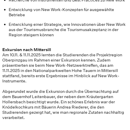
Recherche von Instrumenten und Best Practices zu New Work
Entwicklung von New Work-Konzepten für ausgewählte
Betriebe
Entwicklung einer Strategie, wie Innovationen über New Work
aus der Tourismusbranche die Tourismusakzeptanz in der
Region steigern können
Exkursion nach Mittersill
Am 10.11. & 11.11.2025 lernten die Studierenden die Projektregion
Oberpinzgau im Rahmen einer Exkursion kennen. Zudem
präsentierten sie beim New Work-Netzwerktreffen, das am
11.11.2025 in den Nationalparkwelten Hohe Tauern in Mittersill
stattfand, bereits erste Ergebnisse im Hinblick auf New Work-
Instrumente.
Abgerundet wurde die Exkursion durch die Übernachtung auf
dem Bauernhof Leitenbauer, der neben dem Kräutergarten
Hollersbach besichtigt wurde. Ein schönes Erlebnis war der
Knödelkochkurs mit Bäuerin Andrea Riederer, die den
Studierenden gezeigt hat, wie man regionale Zutaten nachhaltig
verarbeitet.